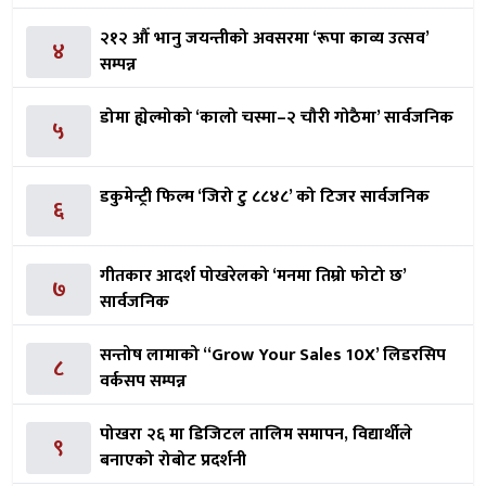
२१२ औँ भानु जयन्तीको अवसरमा ‘रूपा काव्य उत्सव’
४
सम्पन्न
डोमा ह्येल्मोको ‘कालो चस्मा–२ चौरी गोठैमा’ सार्वजनिक
५
डकुमेन्ट्री फिल्म ‘जिरो टु ८८४८’ को टिजर सार्वजनिक
६
गीतकार आदर्श पोखरेलको ‘मनमा तिम्रो फोटो छ’
७
सार्वजनिक
सन्तोष लामाको ‘‘Grow Your Sales 10X’ लिडरसिप
८
वर्कसप सम्पन्न
पोखरा २६ मा डिजिटल तालिम समापन, विद्यार्थीले
९
बनाएको रोबोट प्रदर्शनी