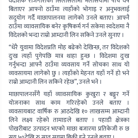
वैदेशिक रोजगारीका सिलसिलामा मलेसियामा पाँच वर्ष
बिताएर आफ्नो ठाउँमा त्यहाँको भोगाइ र अनुभवलाई
सदुयोग गर्दै माछापालनमा लागेको उनले बताए। आफ्नै
ठाउँमा व्यावसायिक बनेर कृषिकर्म गर्न सकेमा स्वदेशमा नै
विदेशको भन्दा राम्रो आम्दानी लिन सकिने उनले सुनाए ।
“धेरै युवामा विदेशप्रति मोह बढेको देखिन्छ, तर विदेशको
दुःख त्यहाँ पुगेपछि मात्र थाहा हुन्छ । विदेशमा दुःख
गर्नुभन्दा आफ्नै ठाउँमा व्यवसाय गर्ने सोचका साथ यो
व्यवसायमा लागेको छु । त्यहाँको मेहनत यहाँ गर्ने हो भने
राम्रो आम्दानी लिन सकिने रहेछ”, उनले भने ।
माछापालनसँगै यहाँ व्यावसायिक कुखुरा र बङ्गुर गर्ने
योजनाका साथ काम गरिरहेको उनले बताए ।
व्यवसायबाट वार्षिक रु आठदेखि १० लाखसम्म आम्दानी
लिने लक्ष्य रहेको तामाङले बताए । पहाडी क्षेत्रका
पोखरीबाट उत्पादन भएको माछा बजारमा प्रतिकेजी रु छ
सय ५०देखि रु सात सयमा बिक्री हुने उनले बताए ।