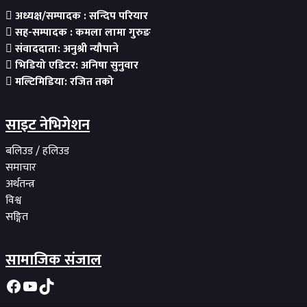
अध्यक्ष/सम्पादक : सन्दिप परियार
सह-सम्पादक : कमला लामा गुरुङ
संवाददाता: अनुश्री न्यौपाने
भिडियो एडिटर: अनिषा सुनुवार
मल्टिमिडिया: रजित तको
साइट नेभिगेशन
बलिउड / हलिउड
समाचार
अर्थतन्त्र
विश्व
सङ्गित
सामाजिक संजाल
Facebook
YouTube
TikTok