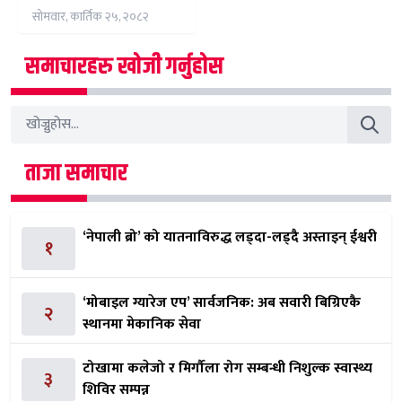
स्वास्थ्य शिविर सम्पन्न
सोमवार, कार्तिक २५, २०८२
समाचारहरु खोजी गर्नुहोस
ताजा समाचार
‘नेपाली ब्रो’ को यातनाविरुद्ध लड्दा-लड्दै अस्ताइन् ईश्वरी
१
‘मोबाइल ग्यारेज एप’ सार्वजनिक: अब सवारी बिग्रिएकै
२
स्थानमा मेकानिक सेवा
टोखामा कलेजो र मिर्गौला रोग सम्बन्धी निशुल्क स्वास्थ्य
३
शिविर सम्पन्न