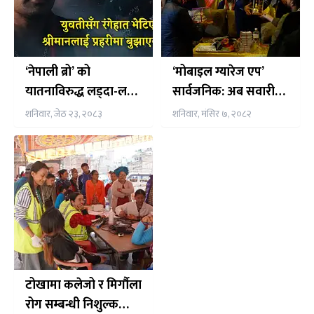
‘नेपाली ब्रो’ को
‘मोबाइल ग्यारेज एप’
यातनाविरुद्ध लड्दा-लड्दै
सार्वजनिक: अब सवारी
अस्ताइन् ईश्वरी
बिग्रिएकै स्थानमा
शनिवार, जेठ २३, २०८३
शनिवार, मंसिर ७, २०८२
मेकानिक सेवा
टोखामा कलेजो र मिर्गौला
रोग सम्बन्धी निशुल्क