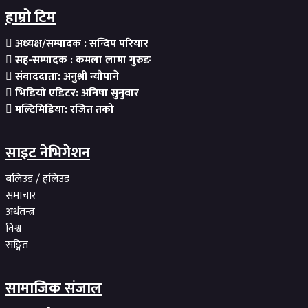
हाम्रो टिम
अध्यक्ष/सम्पादक : सन्दिप परियार
सह-सम्पादक : कमला लामा गुरुङ
संवाददाता: अनुश्री न्यौपाने
भिडियो एडिटर: अनिषा सुनुवार
मल्टिमिडिया: रजित तको
साइट नेभिगेशन
बलिउड / हलिउड
समाचार
अर्थतन्त्र
विश्व
सङ्गित
सामाजिक संजाल