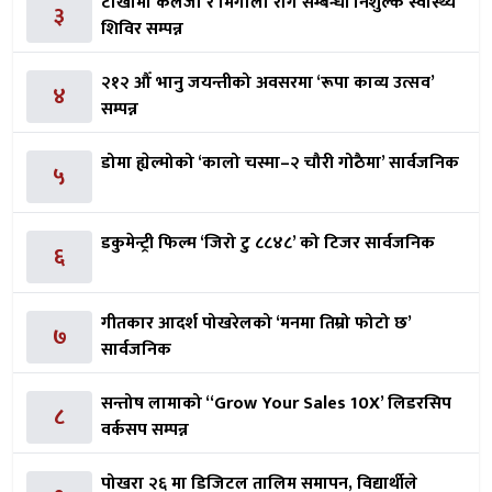
टोखामा कलेजो र मिर्गौला रोग सम्बन्धी निशुल्क स्वास्थ्य
३
शिविर सम्पन्न
२१२ औँ भानु जयन्तीको अवसरमा ‘रूपा काव्य उत्सव’
४
सम्पन्न
डोमा ह्येल्मोको ‘कालो चस्मा–२ चौरी गोठैमा’ सार्वजनिक
५
डकुमेन्ट्री फिल्म ‘जिरो टु ८८४८’ को टिजर सार्वजनिक
६
गीतकार आदर्श पोखरेलको ‘मनमा तिम्रो फोटो छ’
७
सार्वजनिक
सन्तोष लामाको ‘‘Grow Your Sales 10X’ लिडरसिप
८
वर्कसप सम्पन्न
पोखरा २६ मा डिजिटल तालिम समापन, विद्यार्थीले