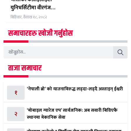
युनिभर्सिटीमा वीरगंजकी
प्रिसा साहको शंकास्पद
बिहिवार, वैशाख १८, २०८२
मृत्यु
समाचारहरु खोजी गर्नुहोस
ताजा समाचार
‘नेपाली ब्रो’ को यातनाविरुद्ध लड्दा-लड्दै अस्ताइन् ईश्वरी
१
‘मोबाइल ग्यारेज एप’ सार्वजनिक: अब सवारी बिग्रिएकै
२
स्थानमा मेकानिक सेवा