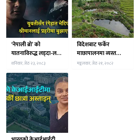
‘नेपाली ब्रो’ को
विदेशबाट फर्केर
यातनाविरुद्ध लड्दा-लड्दै
माछापालनमा व्यस्त
अस्ताइन् ईश्वरी
कमल
शनिवार, जेठ २३, २०८३
मङ्गलवार, जेठ २१, २०८२
भारतको केआईआईटी