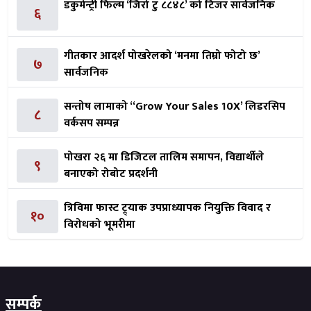
डकुमेन्ट्री फिल्म ‘जिरो टु ८८४८’ को टिजर सार्वजनिक
६
गीतकार आदर्श पोखरेलको ‘मनमा तिम्रो फोटो छ’
७
सार्वजनिक
सन्तोष लामाको ‘‘Grow Your Sales 10X’ लिडरसिप
८
वर्कसप सम्पन्न
पोखरा २६ मा डिजिटल तालिम समापन, विद्यार्थीले
९
बनाएको रोबोट प्रदर्शनी
त्रिविमा फास्ट ट्र्याक उपप्राध्यापक नियुक्ति विवाद र
१०
विरोधको भूमरीमा
सम्पर्क