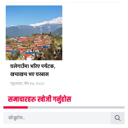
नेपाली बजारमा
घलेगाउँमा भरिए पर्यटक,
खचाखच भए घरबास
मङ्गलवार, पौष १७, २०८०
समाचारहरु खोजी गर्नुहोस