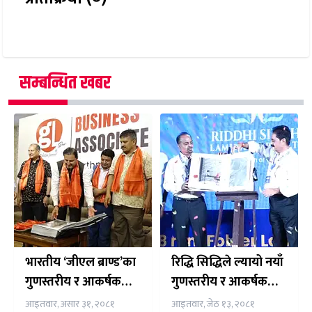
सम्बन्धित खबर
भारतीय ‘जीएल ब्राण्ड’का
रिद्धि सिद्धिले ल्यायो नयाँ
गुणस्तरीय र आकर्षक
गुणस्तरीय र आकर्षक
डिजाइनका लेमिनेट्स
डिजाइनका लेमिनेट्स
आइतवार, असार ३१, २०८१
आइतवार, जेठ १३, २०८१