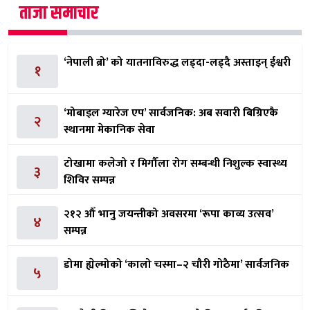
ताजा समाचार
‘नेपाली ब्रो’ को यातनाविरुद्ध लड्दा-लड्दै अस्ताइन् ईश्वरी
१
‘मोबाइल ग्यारेज एप’ सार्वजनिक: अब सवारी बिग्रिएकै
२
स्थानमा मेकानिक सेवा
टोखामा कलेजो र मिर्गौला रोग सम्बन्धी निशुल्क स्वास्थ्य
३
शिविर सम्पन्न
२१२ औँ भानु जयन्तीको अवसरमा ‘रूपा काव्य उत्सव’
४
सम्पन्न
डोमा ह्येल्मोको ‘कालो चस्मा–२ चौरी गोठैमा’ सार्वजनिक
५