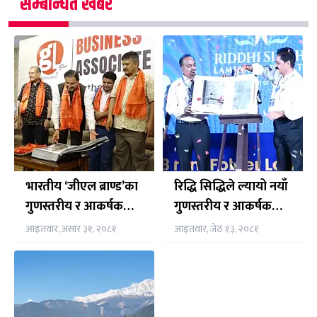
सम्बन्धित खबर
भारतीय ‘जीएल ब्राण्ड’का
रिद्धि सिद्धिले ल्यायो नयाँ
गुणस्तरीय र आकर्षक
गुणस्तरीय र आकर्षक
डिजाइनका लेमिनेट्स
डिजाइनका लेमिनेट्स
आइतवार, असार ३१, २०८१
आइतवार, जेठ १३, २०८१
नेपाली बजारमा