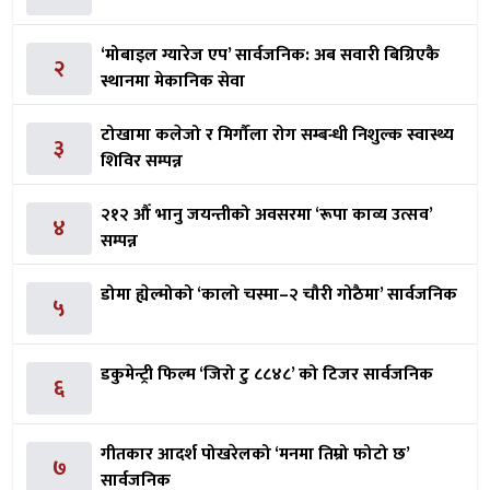
‘मोबाइल ग्यारेज एप’ सार्वजनिक: अब सवारी बिग्रिएकै
२
स्थानमा मेकानिक सेवा
टोखामा कलेजो र मिर्गौला रोग सम्बन्धी निशुल्क स्वास्थ्य
३
शिविर सम्पन्न
२१२ औँ भानु जयन्तीको अवसरमा ‘रूपा काव्य उत्सव’
४
सम्पन्न
डोमा ह्येल्मोको ‘कालो चस्मा–२ चौरी गोठैमा’ सार्वजनिक
५
डकुमेन्ट्री फिल्म ‘जिरो टु ८८४८’ को टिजर सार्वजनिक
६
गीतकार आदर्श पोखरेलको ‘मनमा तिम्रो फोटो छ’
७
सार्वजनिक