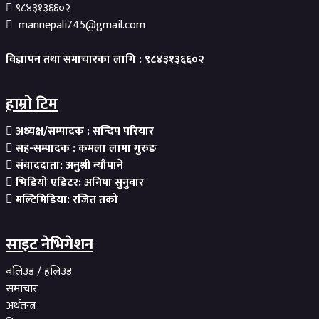
९८४३१३६६०२
mannepali745@gmail.com
विज्ञापन तथा समाचारका लागि : ९८४३१३६६०२
हाम्रो टिम
अध्यक्ष/सम्पादक : सन्दिप परियार
सह-सम्पादक : कमला लामा गुरुङ
संवाददाता: अनुश्री न्यौपाने
भिडियो एडिटर: अनिषा सुनुवार
मल्टिमिडिया: रजित तको
साइट नेभिगेशन
बलिउड / हलिउड
समाचार
अर्थतन्त्र