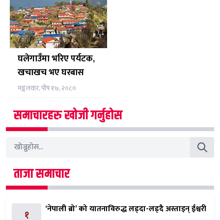
घलेगाउँमा भरिए पर्यटक,
खचाखच भए घरबास
मङ्गलवार, पौष १७, २०८०
समाचारहरु खोजी गर्नुहोस
ताजा समाचार
‘नेपाली ब्रो’ को यातनाविरुद्ध लड्दा-लड्दै अस्ताइन् ईश्वरी
१