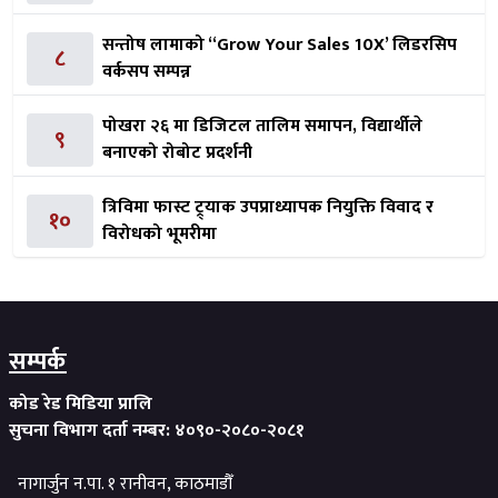
सन्तोष लामाको ‘‘Grow Your Sales 10X’ लिडरसिप
८
वर्कसप सम्पन्न
पोखरा २६ मा डिजिटल तालिम समापन, विद्यार्थीले
९
बनाएको रोबोट प्रदर्शनी
त्रिविमा फास्ट ट्र्याक उपप्राध्यापक नियुक्ति विवाद र
१०
विरोधको भूमरीमा
सम्पर्क
कोड रेड मिडिया प्रालि
सुचना विभाग दर्ता नम्बर: ४०९०-२०८०-२०८१
नागार्जुन न.पा. १ रानीवन, काठमाडौँ